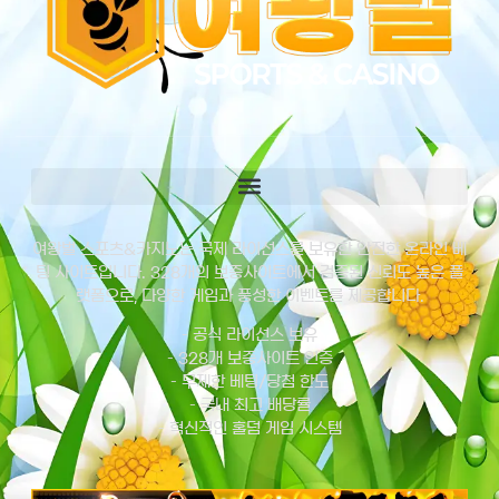
여왕벌 스포츠&카지노는 국제 라이선스를 보유한 안전한 온라인 베
팅 사이트입니다. 328개의 보증사이트에서 검증된 신뢰도 높은 플
랫폼으로, 다양한 게임과 풍성한 이벤트를 제공합니다.
– 공식 라이선스 보유
– 328개 보증사이트 인증
– 무제한 베팅/당첨 한도
– 국내 최고 배당률
– 혁신적인 홀덤 게임 시스템