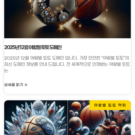
2025년 12월 여왕벌 토토 도메인
2025년 12월 여왕벌 토토 도메인 입니다. 가장 안전한 “여왕벌 토토”의
최신 도메인 정보를 안내 드립니다. 전 세계적으로 인정받는 여왕벌 토토
는
상세글 읽기 »
여왕벌 토토 먹튀