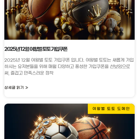
2025년 12월 여왕벌 토토 가입쿠폰
2025년 12월 여왕벌 토토 가입쿠폰 입니다. 여왕벌 토토는 새롭게 가입
하시는 유저분들을 위해 매월 다양하고 풍성한 가입쿠폰을 선보임으로
써, 즐겁고 만족스러운 정착
상세글 읽기 »
여왕벌 토토 도메인