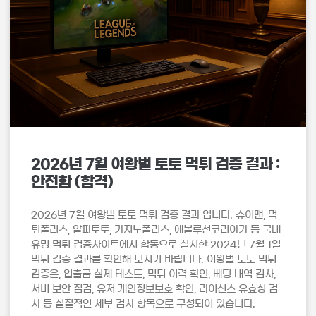
2026년 7월 여왕벌 토토 먹튀 검증 결과 :
안전함 (합격)
2026년 7월 여왕벌 토토 먹튀 검증 결과 입니다. 슈어맨, 먹
튀폴리스, 알파토토, 카지노폴리스, 에볼루션코리아가 등 국내
유명 먹튀 검증사이트에서 합동으로 실시한 2024년 7월 1일
먹튀 검증 결과를 확인해 보시기 바랍니다. 여왕벌 토토 먹튀
검증은, 입출금 실제 테스트, 먹튀 이력 확인, 베팅 내역 검사,
서버 보안 점검, 유저 개인정보보호 확인, 라이선스 유효성 검
사 등 실질적인 세부 검사 항목으로 구성되어 있습니다.