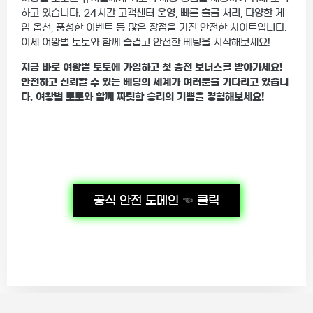
하고 있습니다. 24시간 고객센터 운영, 빠른 출금 처리, 다양한 게
임 옵션, 풍성한 이벤트 등 많은 장점을 가진 안전한 사이트입니다.
이제 여왕벌 토토와 함께 즐겁고 안전한 베팅을 시작해보세요!
지금 바로 여왕벌 토토에 가입하고 첫 충전 보너스를 받아가세요!
안전하고 신뢰할 수 있는 베팅의 세계가 여러분을 기다리고 있습니
다. 여왕벌 토토와 함께 짜릿한 승리의 기쁨을 경험해보세요!
공식 안전 도메인 ☜ 클릭