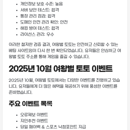
개인정보 보호 수준: 높음
서버 보안 테스트: 합격
통장 관리 점검: 합격
도메인 안전 관리 확인: 안전
해킹 방어 테스트: 합격
라이선스 관리: 우수
이러한 철저한 검증 결과, 여왕벌 토토는 안전하고 신뢰할 수 있는
베팅 사이트임이 다시 한 번 확인되었습니다. 유저들은 안심하고 여
왕벌 토토 주소를 통해 게임을 즐길 수 있습니다.
2025년 10월 여왕벌 토토 이벤트
2025년 10월, 여왕벌 토토에서는 다양한 이벤트를 진행하고 있습
니다. 유저들에게 더 많은 혜택을 제공하기 위해 풍성한 이벤트를
준비했습니다.
주요 이벤트 목록
오류제보 이벤트
지인추천 이벤트
당일 페이백 & 스포츠 낙첨포인트 지급