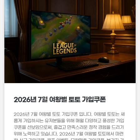
2026년 7월 여왕벌 토토 가입쿠폰
2026년 7월 여왕벌 토토 가입쿠폰 입니다. 여왕벌 토토는 새
롭게 가입하시는 유저분들을 위해 매월 다양하고 풍성한 가입
쿠폰을 선보임으로써, 즐겁고 만족스러운 정착 경험을 드리기
위해 노력하고 있습니다. 2026년 7월 여왕벌 토토에서 마련