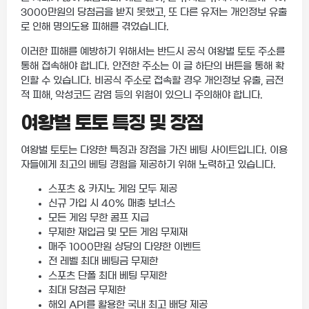
3000만원의 당첨금을 받지 못했고, 또 다른 유저는 개인정보 유출
로 인해 명의도용 피해를 겪었습니다.
이러한 피해를 예방하기 위해서는 반드시 공식 여왕벌 토토 주소를
통해 접속해야 합니다. 안전한 주소는 이 글 하단의 버튼을 통해 확
인할 수 있습니다. 비공식 주소로 접속할 경우 개인정보 유출, 금전
적 피해, 악성코드 감염 등의 위험이 있으니 주의해야 합니다.
여왕벌 토토 특징 및 장점
여왕벌 토토는 다양한 특징과 장점을 가진 베팅 사이트입니다. 이용
자들에게 최고의 베팅 경험을 제공하기 위해 노력하고 있습니다.
스포츠 & 카지노 게임 모두 제공
신규 가입 시 40% 매충 보너스
모든 게임 무한 콤프 지급
무제한 재입금 및 모든 게임 무제재
매주 1000만원 상당의 다양한 이벤트
전 레벨 최대 베팅금 무제한
스포츠 단폴 최대 베팅 무제한
최대 당첨금 무제한
해외 API를 활용한 국내 최고 배당 제공