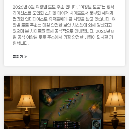
2026년 8월 여왕벌 토토 주소 입니다. “여왕벌 토토”는 정식
라이선스를 도입한 초대형 메이저 사이트로서 풍부한 혜택과
편리한 인터페이스로 유저들에게 큰 사랑을 받고 있습니다. 여
왕벌 토토 주소는 매월 안전한 보안 시스템에 의해 갱신되고
있으며 본 사이트를 통해 공식적으로 안내됩니다. 2026년 8
월 공식 여왕벌 토토 주소에서 가장 안전한 베팅이 되시길 기
원합니다.
글읽기 »