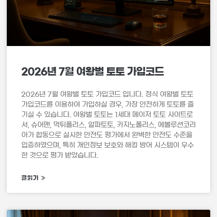
2026년 7월 여왕벌 토토 가입코드
2026년 7월 여왕벌 토토 가입코드 입니다. 정식 여왕벌 토토
가입코드를 이용하여 가입하실 경우, 가장 안전하게 토토를 즐
기실 수 있습니다. 여왕벌 토토는 1세대 메이저 토토 사이트로
서, 슈어맨, 먹튀폴리스, 알파토토, 카지노폴리스, 에볼루션코리
아가 합동으로 실시한 안전도 평가에서 완벽한 안전도 수준을
입증하였으며, 특히 개인정보 보호와 해킹 방어 시스템이 우수
한 것으로 평가 받았습니다.
글읽기 »