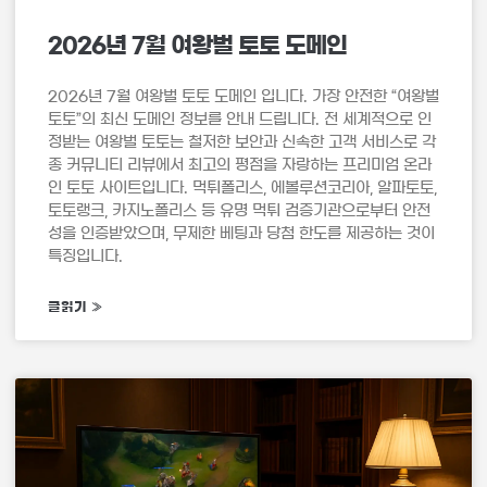
2026년 7월 여왕벌 토토 도메인
2026년 7월 여왕벌 토토 도메인 입니다. 가장 안전한 “여왕벌
토토”의 최신 도메인 정보를 안내 드립니다. 전 세계적으로 인
정받는 여왕벌 토토는 철저한 보안과 신속한 고객 서비스로 각
종 커뮤니티 리뷰에서 최고의 평점을 자랑하는 프리미엄 온라
인 토토 사이트입니다. 먹튀폴리스, 에볼루션코리아, 알파토토,
토토랭크, 카지노폴리스 등 유명 먹튀 검증기관으로부터 안전
성을 인증받았으며, 무제한 베팅과 당첨 한도를 제공하는 것이
특징입니다.
글읽기 »