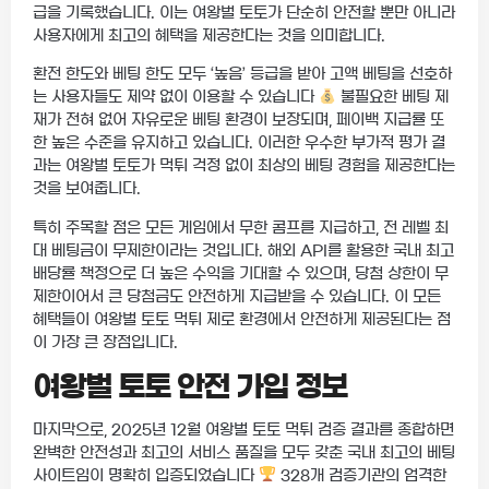
급을 기록했습니다. 이는 여왕벌 토토가 단순히 안전할 뿐만 아니라
사용자에게 최고의 혜택을 제공한다는 것을 의미합니다.
환전 한도와 베팅 한도 모두 ‘높음’ 등급을 받아 고액 베팅을 선호하
는 사용자들도 제약 없이 이용할 수 있습니다
불필요한 베팅 제
재가 전혀 없어 자유로운 베팅 환경이 보장되며, 페이백 지급률 또
한 높은 수준을 유지하고 있습니다. 이러한 우수한 부가적 평가 결
과는 여왕벌 토토가 먹튀 걱정 없이 최상의 베팅 경험을 제공한다는
것을 보여줍니다.
특히 주목할 점은 모든 게임에서 무한 콤프를 지급하고, 전 레벨 최
대 베팅금이 무제한이라는 것입니다. 해외 API를 활용한 국내 최고
배당률 책정으로 더 높은 수익을 기대할 수 있으며, 당첨 상한이 무
제한이어서 큰 당첨금도 안전하게 지급받을 수 있습니다. 이 모든
혜택들이 여왕벌 토토 먹튀 제로 환경에서 안전하게 제공된다는 점
이 가장 큰 장점입니다.
여왕벌 토토 안전 가입 정보
마지막으로, 2025년 12월 여왕벌 토토 먹튀 검증 결과를 종합하면
완벽한 안전성과 최고의 서비스 품질을 모두 갖춘 국내 최고의 베팅
사이트임이 명확히 입증되었습니다
328개 검증기관의 엄격한