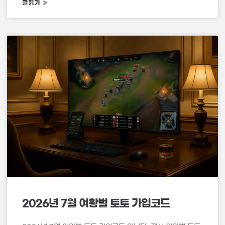
글읽기 »
2026년 7월 여왕벌 토토 가입코드