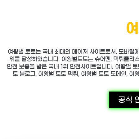
여
여왕벌 토토
는 국내 최대의 메이저 사이트로서, 모바일
위를 달성하였습니다.
여왕벌토토
는 슈어맨, 먹튀폴리
안전 보증을 받은 국내 1위 안전사이트입니다. 여왕벌 
토 블로그
,
여왕벌 토토 먹튀
,
여왕벌 토토 도메인
,
여왕
공식 