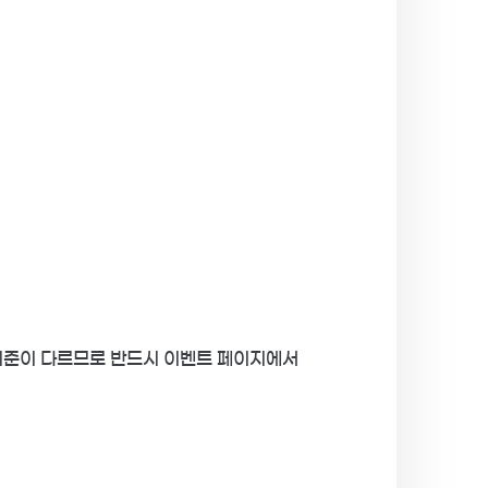
기준이 다르므로 반드시 이벤트 페이지에서