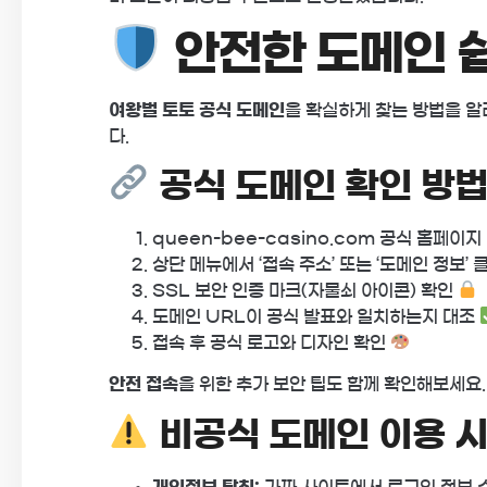
안전한 도메인 
여왕벌 토토 공식 도메인
을 확실하게 찾는 방법을 
다.
공식 도메인 확인 방
queen-bee-casino.com 공식 홈페이지
상단 메뉴에서 ‘접속 주소’ 또는 ‘도메인 정보’ 
SSL 보안 인증 마크(자물쇠 아이콘) 확인
도메인 URL이 공식 발표와 일치하는지 대조
접속 후 공식 로고와 디자인 확인
안전 접속
을 위한 추가 보안 팁도 함께 확인해보세요
비공식 도메인 이용 시
개인정보 탈취:
가짜 사이트에서 로그인 정보 