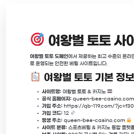
여왕벌 토토 사
여왕벌 토토 도메인
에서 제공하는 최고 수준의 온라
로 운영되는 안전한 베팅 사이트입니다.
여왕벌 토토 기본 정
사이트명:
여왕벌 토토 & 카지노
공식 홈페이지:
queen-bee-casino.co
가입 주소:
https://qb-119.com/?jc=f3
가입 코드:
12
평생 주소:
queen-bee-casino.com
사이트 분류:
스포츠베팅 & 카지노 통합 플랫