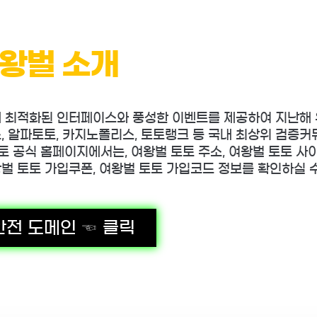
왕벌 소개
에 최적화된 인터페이스와 풍성한 이벤트를 제공하여 지난해 
스, 알파토토, 카지노폴리스, 토토랭크 등 국내 최상위 검증
토토 공식 홈페이지에서는,
여왕벌 토토 주소
,
여왕벌 토토 사
벌 토토 가입쿠폰
,
여왕벌 토토 가입코드
정보를 확인하실 수
안전 도메인 ☜ 클릭