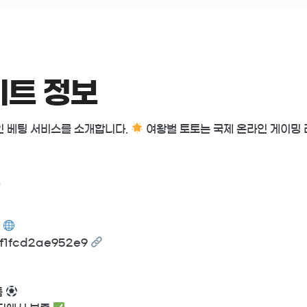
이트 정보
인 베팅 서비스를 소개합니다.
여왕벌 토토는 국제 온라인 게이밍 
보
m
0f1fcd2ae952e9
폼