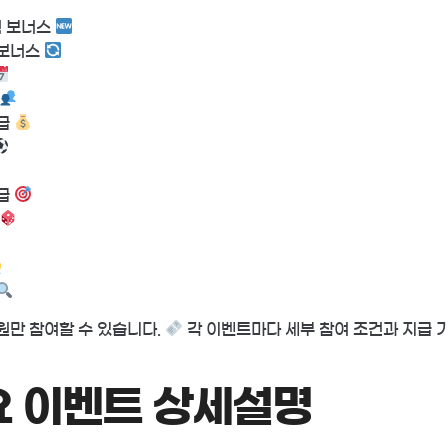
컴 보너스
 보너스
환급
지급
원만 참여할 수 있습니다.
각 이벤트마다 세부 참여 조건과 지급 
요 이벤트 상세설명