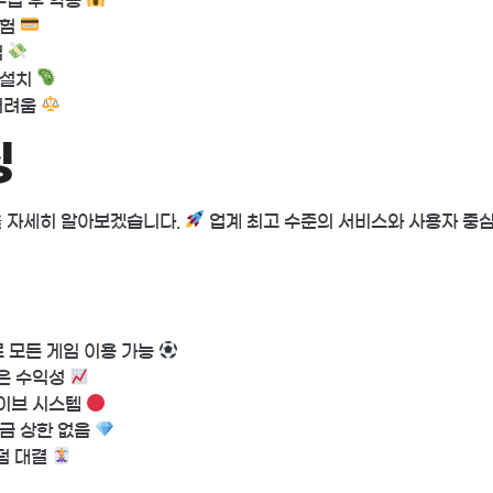
위험
험
 설치
 어려움
징
 자세히 알아보겠습니다.
업계 최고 수준의 서비스와 사용자 중
 모든 게임 이용 가능
은 수익성
라이브 시스템
첨금 상한 없음
덤 대결