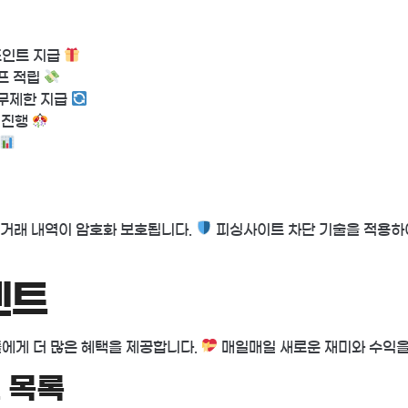
 포인트 지급
프 적립
 무제한 지급
 진행
 거래 내역이 암호화 보호됩니다.
피싱사이트 차단 기술을 적용하여
벤트
에게 더 많은 혜택을 제공합니다.
매일매일 새로운 재미와 수익을
 목록