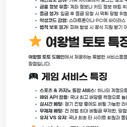
금융 정보 유출:
계좌 정보나 카드 정보 해킹 
출금 불가:
입금 후 출금 요청 시 먹튀 당할 위
악성코드 감염:
스마트폰이나 PC에 바이러스
법적 보호 불가:
피해 발생 시 공식 지원 받기
여왕벌 토토 특
여왕벌 토토 도메인
에서 제공하는 특별한 서비스들을
장점입니다.
게임 서비스 특징
스포츠 & 카지노 통합 서비스:
하나의 계정으로
해외 API 활용:
국내 최고 배당률 책정으로 높
실시간 베팅:
경기 진행 중에도 베팅 가능한 
무제재 베팅:
전 레벨 최대 베팅금 무제한, 당
유저 VS 유저:
국내 최초 타 사이트 회원과 홀